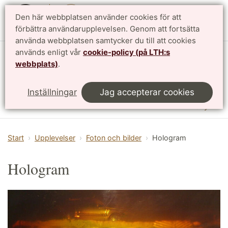
Den här webbplatsen använder cookies för att
English
förbättra användarupplevelsen. Genom att fortsätta
använda webbplatsen samtycker du till att cookies
används enligt vår
cookie-policy (på LTH:s
Vattenhallen Science Center
webbplats)
.
Lunds universitet
Inställningar
Jag accepterar cookies
Meny
Start
Upplevelser
Foton och bilder
Hologram
Hologram