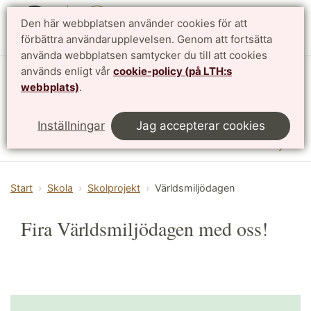
Den här webbplatsen använder cookies för att
English
förbättra användarupplevelsen. Genom att fortsätta
använda webbplatsen samtycker du till att cookies
används enligt vår
cookie-policy (på LTH:s
Vattenhallen Science Center
webbplats)
.
Lunds universitet
Inställningar
Jag accepterar cookies
Meny
Start
Skola
Skolprojekt
Världsmiljödagen
Fira Världsmiljödagen med oss!