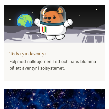
Teds rymdäventyr
Följ med nallebjörnen Ted och hans blomma
på ett äventyr i solsystemet.