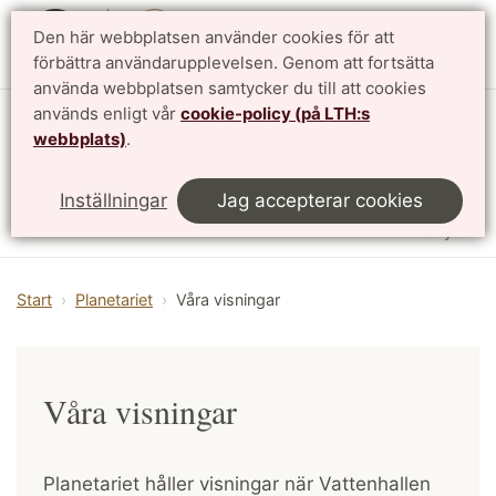
Den här webbplatsen använder cookies för att
English
förbättra användarupplevelsen. Genom att fortsätta
använda webbplatsen samtycker du till att cookies
används enligt vår
cookie-policy (på LTH:s
Vattenhallen Science Center
webbplats)
.
Lunds universitet
Inställningar
Jag accepterar cookies
Meny
Start
Planetariet
Våra visningar
Våra visningar
Planetariet håller visningar när Vattenhallen