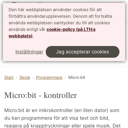
Den här webbplatsen använder cookies för att
English
förbättra användarupplevelsen. Genom att fortsätta
använda webbplatsen samtycker du till att cookies
används enligt vår
cookie-policy (på LTH:s
Vattenhallen Science Center
webbplats)
.
Lunds universitet
Inställningar
Jag accepterar cookies
Meny
Start
Skola
Programmera
Micro:bit
Micro:bit - kontroller
Micro:bit är en mikrokontroller (en liten dator) som
du kan programmera för att visa text och bild,
reagera på knapptryckningar eller spela musik. Det