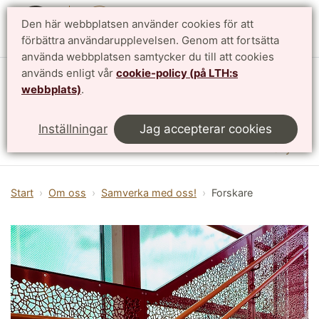
Den här webbplatsen använder cookies för att
English
förbättra användarupplevelsen. Genom att fortsätta
använda webbplatsen samtycker du till att cookies
används enligt vår
cookie-policy (på LTH:s
Vattenhallen Science Center
webbplats)
.
Lunds universitet
Inställningar
Jag accepterar cookies
Meny
Start
Om oss
Samverka med oss!
Forskare