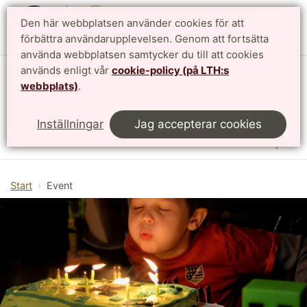
Den här webbplatsen använder cookies för att
English
förbättra användarupplevelsen. Genom att fortsätta
använda webbplatsen samtycker du till att cookies
används enligt vår
cookie-policy (på LTH:s
Vattenhallen Science Center
webbplats)
.
Lunds universitet
Inställningar
Jag accepterar cookies
Meny
Start
Event