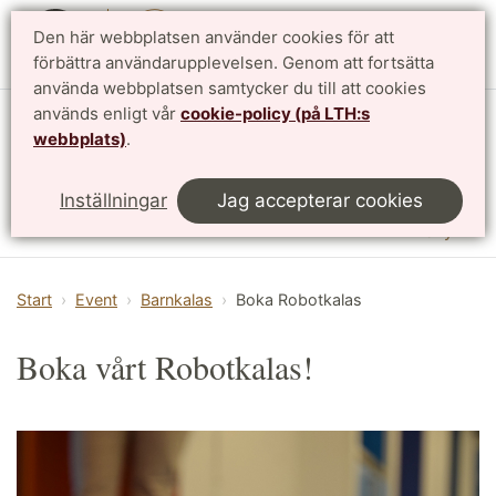
Den här webbplatsen använder cookies för att
English
förbättra användarupplevelsen. Genom att fortsätta
använda webbplatsen samtycker du till att cookies
används enligt vår
cookie-policy (på LTH:s
Vattenhallen Science Center
webbplats)
.
Lunds universitet
Inställningar
Jag accepterar cookies
Meny
Start
Event
Barnkalas
Boka Robotkalas
Boka vårt Robotkalas!