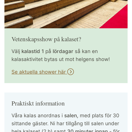
Vetenskapsshow på kalaset?
Välj
kalastid 1
på
lördagar
så kan en
kalasaktivitet bytas ut mot helgens show!
Se aktuella shower här
Praktiskt information
Våra kalas anordnas i
salen,
med plats för 30
sittande gäster. Ni har tillgång till salen under
hela kalaset (2 h) samt
30 minuter innan
- för