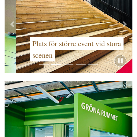
Förra
Näst
Plats för större event vid stora
scenen