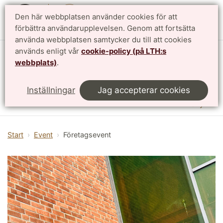
Den här webbplatsen använder cookies för att
English
förbättra användarupplevelsen. Genom att fortsätta
använda webbplatsen samtycker du till att cookies
används enligt vår
cookie-policy (på LTH:s
Vattenhallen Science Center
webbplats)
.
Lunds universitet
Inställningar
Jag accepterar cookies
Meny
Start
Event
Företagsevent