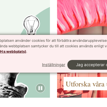
platsen använder cookies för att förbättra användarupplevelse
vända webbplatsen samtycker du till att cookies används enligt 
Nästa
TH:s webbplats)
.
Helsingborg
Inställningar
Jag accepterar 
Utforska våra 