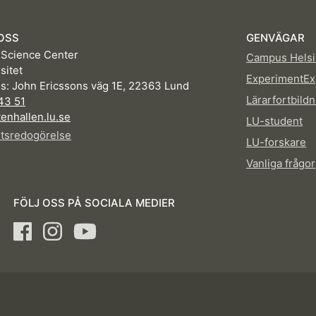
OSS
GENVÄGAR
 Science Center
Campus Hels
sitet
ExperimentEx
s: John Ericssons väg 1E, 22363 Lund
Lärarfortbildn
43 51
enhallen.lu.se
LU-student
etsredogörelse
LU-forskare
Vanliga frågor
FÖLJ OSS PÅ SOCIALA MEDIER
Facebook
Instagram
Youtube