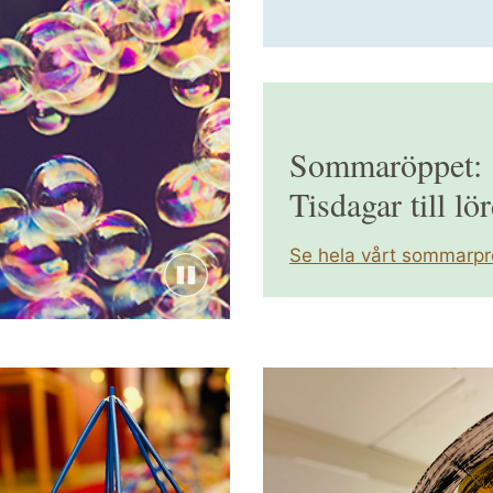
Nästa
Sommaröppet:
 byggs om!
Tisdagar till lö
Se hela vårt sommarp