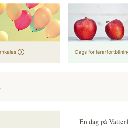
rnkalas
Dags för lärarfortbilni
s
En dag på Vatten