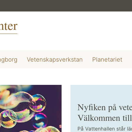
nter
ngborg
Vetenskapsverkstan
Planetariet
Nyfiken på vet
Välkommen till
På Vattenhallen står lä