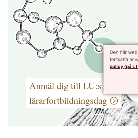
Den här webb
fortsätta an
Förra
policy (på L
Möt oss på Science Center 