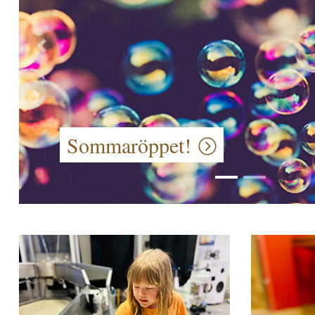
Förra
Ursäkta röran! Innergården