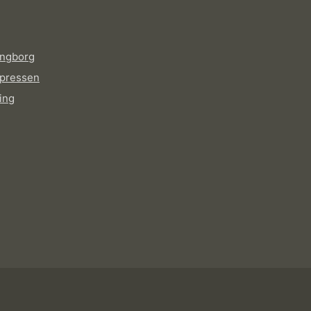
ingborg
pressen
ing