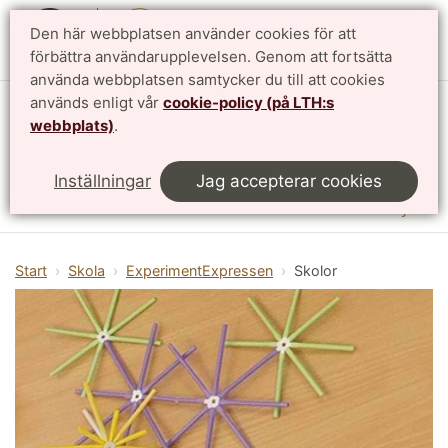
Den här webbplatsen använder cookies för att
English
förbättra användarupplevelsen. Genom att fortsätta
använda webbplatsen samtycker du till att cookies
används enligt vår
cookie-policy (på LTH:s
Vattenhallen Science Center
webbplats)
.
Lunds universitet
Inställningar
Jag accepterar cookies
Meny
Start
Skola
ExperimentExpressen
Skolor