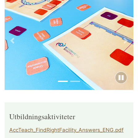
Förra
Näst
Utbildningsaktiviteter
AccTeach_FindRightFacility_Answers_ENG.pdf