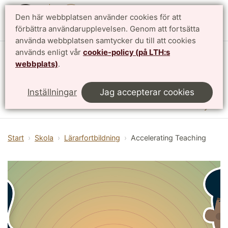
Den här webbplatsen använder cookies för att
English
förbättra användarupplevelsen. Genom att fortsätta
använda webbplatsen samtycker du till att cookies
används enligt vår
cookie-policy (på LTH:s
Vattenhallen Science Center
webbplats)
.
Lunds universitet
Inställningar
Jag accepterar cookies
Meny
Start
Skola
Lärarfortbildning
Accelerating Teaching