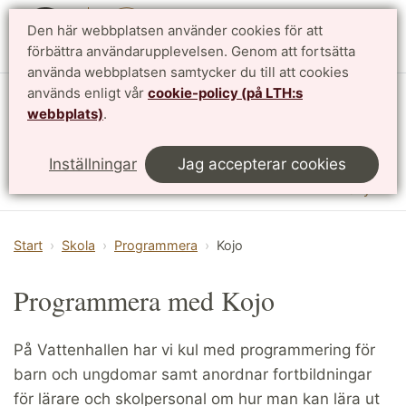
Den här webbplatsen använder cookies för att
English
förbättra användarupplevelsen. Genom att fortsätta
använda webbplatsen samtycker du till att cookies
används enligt vår
cookie-policy (på LTH:s
Vattenhallen Science Center
webbplats)
.
Lunds universitet
Inställningar
Jag accepterar cookies
Meny
Start
Skola
Programmera
Kojo
Programmera med Kojo
På Vattenhallen har vi kul med programmering för
barn och ungdomar samt anordnar fortbildningar
för lärare och skolpersonal om hur man kan lära ut