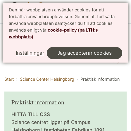
Den här webbplatsen använder cookies för att
English
förbättra användarupplevelsen. Genom att fortsätta
använda webbplatsen samtycker du till att cookies
används enligt vår
cookie-policy (på LTH:s
Vattenhallen Science Center
webbplats)
.
Lunds universitet
Inställningar
Jag accepterar cookies
Meny
Start
Science Center Helsingborg
Praktisk information
Praktiskt information
HITTA TILL OSS
Science centret ligger på Campus
Helsingborg i fastigheten Fabriken 1891.