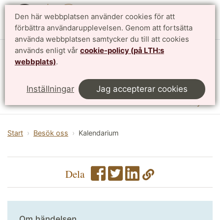
Den här webbplatsen använder cookies för att
English
förbättra användarupplevelsen. Genom att fortsätta
använda webbplatsen samtycker du till att cookies
används enligt vår
cookie-policy (på LTH:s
Vattenhallen Science Center
webbplats)
.
Lunds universitet
Inställningar
Jag accepterar cookies
Meny
Start
Besök oss
Kalendarium
Dela
Om händelsen