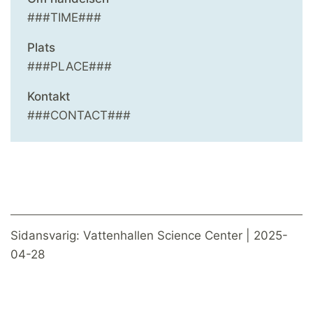
###TIME###
Plats
###PLACE###
Kontakt
###CONTACT###
Sidansvarig: Vattenhallen Science Center | 2025-
04-28