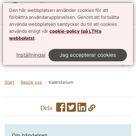
Den här webbplatsen använder cookies för att
English
förbättra användarupplevelsen. Genom att fortsätta
använda webbplatsen samtycker du till att cookies
används enligt vår
cookie-policy (på LTH:s
Vattenhallen Science Center
webbplats)
.
Lunds universitet
Inställningar
Jag accepterar cookies
Meny
Start
Besök oss
Kalendarium
Dela
Om händelsen