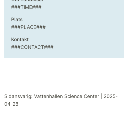
###TIME###
Plats
###PLACE###
Kontakt
###CONTACT###
Sidansvarig: Vattenhallen Science Center | 2025-
04-28